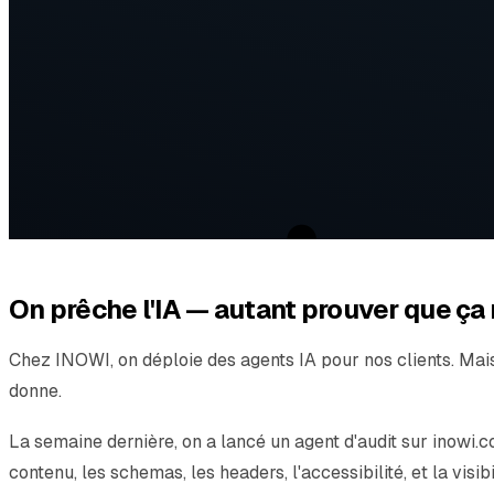
On prêche l'IA — autant prouver que ç
Chez INOWI, on déploie des agents IA pour nos clients. Mais l
donne.
La semaine dernière, on a lancé un agent d'audit sur inowi.
contenu, les schemas, les headers, l'accessibilité, et la visib