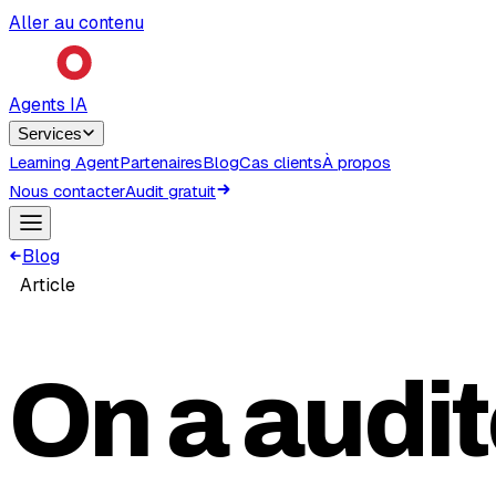
Aller au contenu
Agents IA
Services
Learning Agent
Partenaires
Blog
Cas clients
À propos
Nous contacter
Audit gratuit
Blog
Article
On a audit