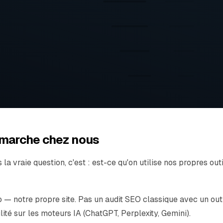
a marche chez nous
a vraie question, c'est : est-ce qu'on utilise nos propres out
co — notre propre site. Pas un audit SEO classique avec un ou
ilité sur les moteurs IA (ChatGPT, Perplexity, Gemini).