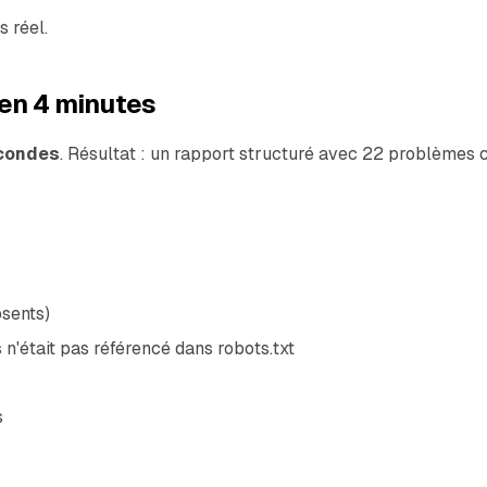
s réel.
 en 4 minutes
econdes
. Résultat : un rapport structuré avec 22 problèmes c
bsents)
s n'était pas référencé dans robots.txt
s
s