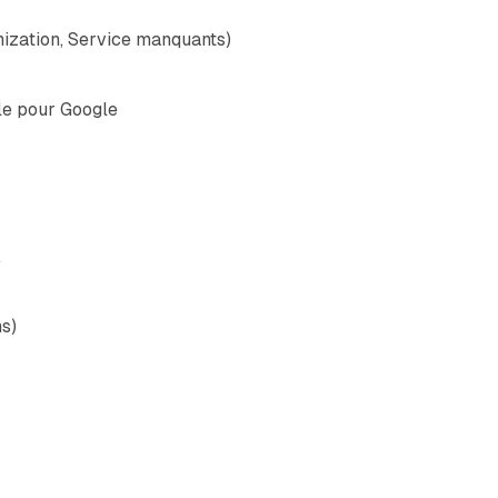
nization, Service manquants)
le pour Google
A
s)