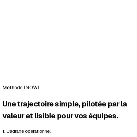
Acquisition, support, opérations
Cadence d’accompagnement
Ateliers hebdomadaires
Impacts observés
Qualification des leads en continu
Réduction des tâches manuelles support
Suivi de production visible par équipe
Méthode INOWI
Une trajectoire simple, pilotée par la
valeur et lisible pour vos équipes.
1. Cadrage opérationnel