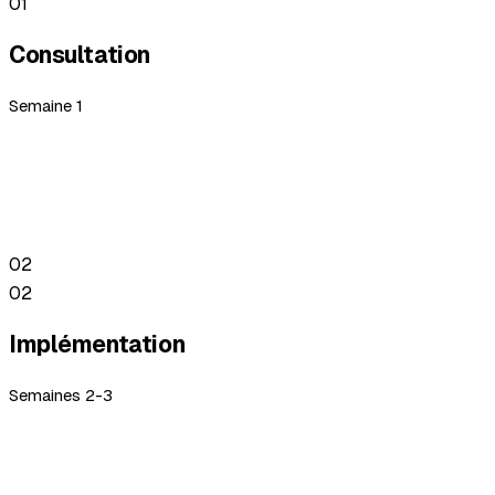
01
Consultation
Semaine 1
Une session ciblée pour comprendre vos process,
identifier les tâches à automatiser et définir les gains
attendus.
02
02
Implémentation
Semaines 2-3
On construit et déploie les agents sur mesure,
directement intégrés à vos outils existants. Tests en