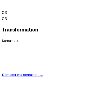
conditions réelles.
03
03
Transformation
Semaine 4
Votre organisation opère à un nouveau niveau
d'efficacité. Formation équipe, go-live, suivi des
métriques.
Démarrer ma semaine 1 →
Nouveau produit
Et si votre LMS était remplacé par un