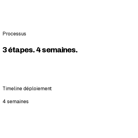
Processus
3 étapes. 4 semaines.
Une méthode éprouvée pour aller du brief à
l'opérationnel sans friction.
Timeline déploiement
4 semaines
01
Consultation
Sem. 1
Audit process