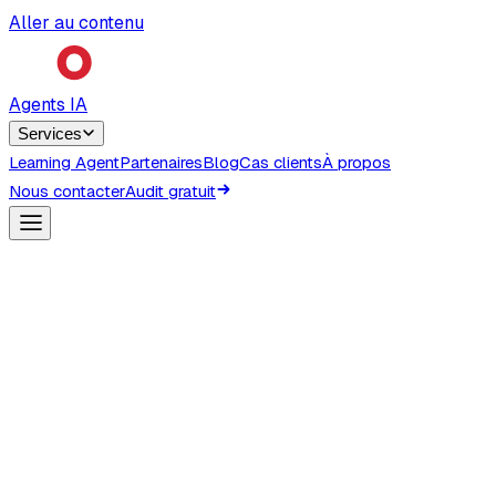
Aller au contenu
Agents IA
Services
Learning Agent
Partenaires
Blog
Cas clients
À propos
Nous contacter
Audit gratuit
Déploiement IA pour PME françaises
Des agents IA qui
produisent des
résultats concrets,