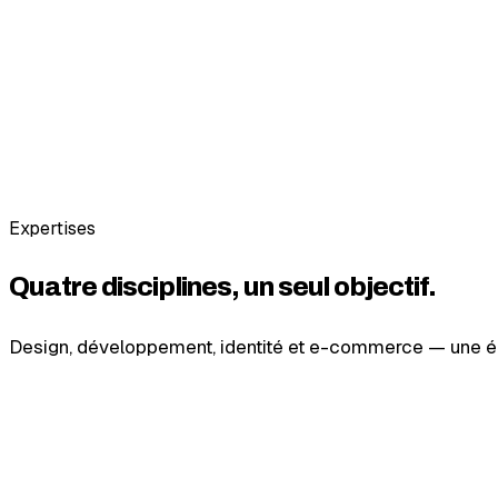
Composant 1/6…
Web
Mobile
UX
Expertises
Quatre disciplines, un seul objectif.
Design, développement, identité et e-commerce — une équi