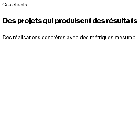
Cas clients
Des projets qui produisent des résultats
Des réalisations concrètes avec des métriques mesurabl
+45%
taux de conversion
Web
UI/UX
CRO