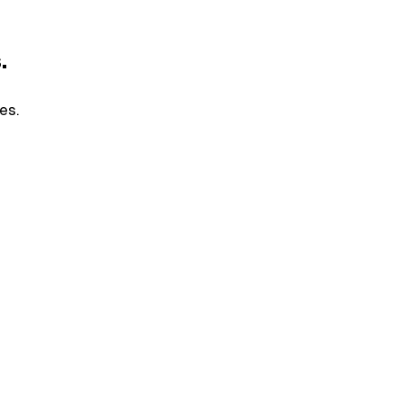
.
es.