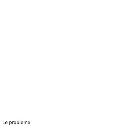
-60%
temps admin
0
relance oubliée
+30%
capacité sans recruter
Le problème