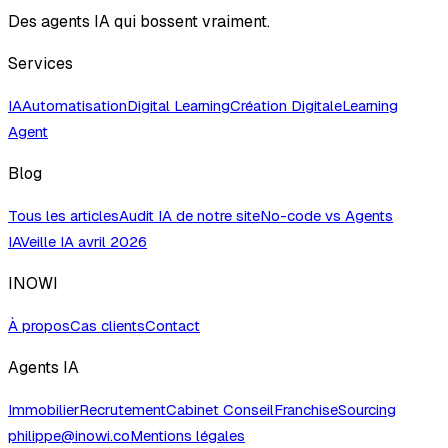
Des agents IA qui bossent vraiment.
Services
IA
Automatisation
Digital Learning
Création Digitale
Learning
Agent
Blog
Tous les articles
Audit IA de notre site
No-code vs Agents
IA
Veille IA avril 2026
INOWI
À propos
Cas clients
Contact
Agents IA
Immobilier
Recrutement
Cabinet Conseil
Franchise
Sourcing
philippe@inowi.co
Mentions légales