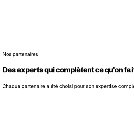
Parcours adaptatif
Statements xAPI
KPIs formation
Analytics LRS
Dashboard formation
Traces d'apprentissage
Nos partenaires
Des experts qui complètent
ce qu'on fai
Chaque partenaire a été choisi pour son expertise compl