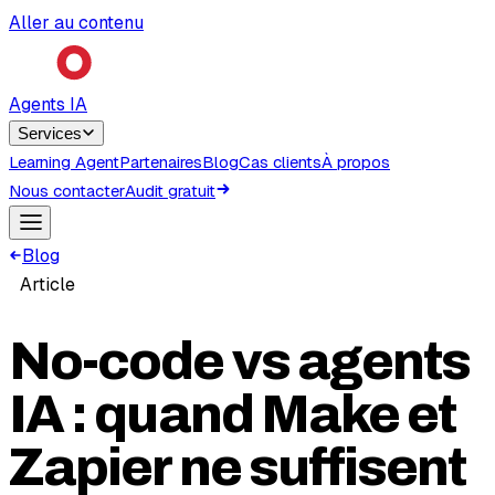
Aller au contenu
Agents IA
Services
Learning Agent
Partenaires
Blog
Cas clients
À propos
Nous contacter
Audit gratuit
Blog
Article
No-code vs agents
IA : quand Make et
Zapier ne suffisent