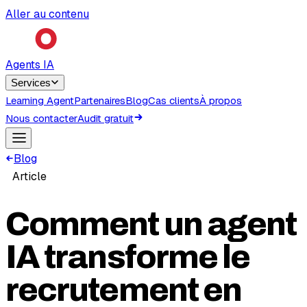
Aller au contenu
Agents IA
Services
Learning Agent
Partenaires
Blog
Cas clients
À propos
Nous contacter
Audit gratuit
Blog
Article
Comment un agent
IA transforme le
recrutement en